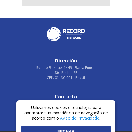
Dirección
Rua do Bosque, 1449 - Barra Funda
São Paulo - SP
CEP: 01136-001 - Brasil
Contacto
Delmar Andrade
Utilizamos cookies e tecnologia para
dandrade@recordtv.com.br
aprimorar sua experiência de navegação de
Thiago Castro
acordo com o
Aviso de Privacidade
.
tbcastro@recordtv.com.br
FECHAR